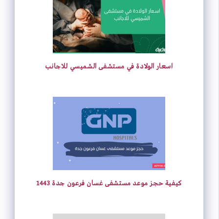
t
A
d
r
e
o
p
I
e
r
o
p
n
s
k
اسعار الولادة في مستشفى الشميسي للاجانب
t
كيفية حجز موعد مستشفى غسان فرعون جدة 1443