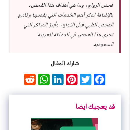
فحص الزواج، وما هي أهداف هذا الفحص،
بالإضافة لذكر أهم الخدمات التي يقدمها برنامج
الفحص الطبي قبل الزواج، وأبرز المراكز التي
تجري هذا الفحص في المملكة العربية
السعودية.
شارك المقال
R
W
L
P
T
F
e
h
i
i
w
a
d
a
n
n
i
c
قد يعجبك ايضا
d
t
k
t
t
e
i
s
e
e
t
b