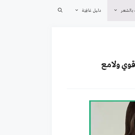
 بالشعر
دليل عَافِيَة