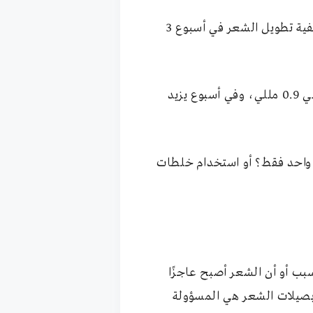
أيضًا من أكثر الأسئلة الشائعة التي نراها “ما هي طريقة تطويل الشعر 10 سم في أسبوع؟” أو “كيفية تطويل الشعر في أسبوع 3
في الواقع، يزيد طول الشعر يوميًا بمعدل 0.3 مللي في اليوم، أي أنه خلال 3 أيام يزيد طوله حوالي 0.9 مللي، وفي أسبوع يزيد
 من 1 سم، فكيف تريدين تطويله 10 سم خلال أسبوع واحد فقط؟ أو استخدام خلطات
ب أو أن الشعر أصبح عاجزًا
 بصيلات الشعر هي المسؤولة