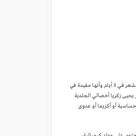
هناك العديد من الوصفات والخلطات المختلفة توجد على الإنترنت تزعم بأنها خلطات لتطويل الشعر في 3 أيام وأنها مفيدة في
يحيى زكريا أخصائي الجلدية
حساسية أو أكزيما أو عدوى
توي على مواد كيميائية،