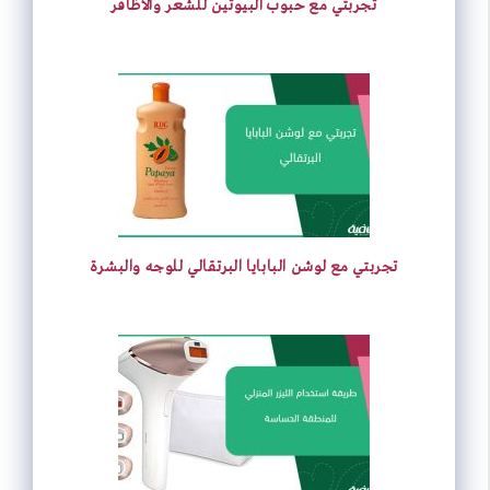
تجربتي مع حبوب البيوتين للشعر والأظافر
t
تجربتي مع لوشن البابايا البرتقالي للوجه والبشرة