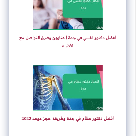
t
A
d
r
e
o
p
I
e
r
o
p
n
s
k
افضل دكتور نفسي في جدة | عناوين وطرق التواصل مع
t
الأطباء
افضل دكتور عظام في جدة وطريقة حجز موعد 2022