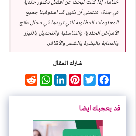
ختاماً، إذا كنت تبحث عن افضل دكتور جلدية
في جدة، فنتمنى أن نكون قد استوفينا جميع
المعلومات المطلوبة التي تريدها في مجال علاج
الأمراض الجلدية والتناسلية والتجميل بالليزر
والعناية بالبشرة والشعر والأظافر.
شارك المقال
R
W
L
P
T
F
e
h
i
i
w
a
d
a
n
n
i
c
قد يعجبك ايضا
d
t
k
t
t
e
i
s
e
e
t
b