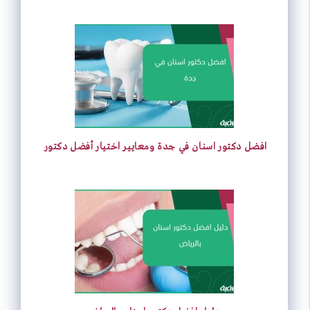
افضل دكتور اسنان في جدة ومعايير اختيار أفضل دكتور