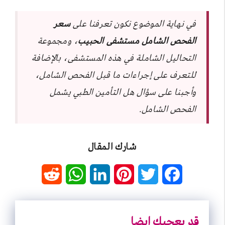
في نهاية الموضوع نكون تعرفنا على
سعر
الفحص الشامل مستشفى الحبيب
، ومجموعة
التحاليل الشاملة في هذه المستشفى، بالإضافة
للتعرف على إجراءات ما قبل الفحص الشامل،
وأجبنا على سؤال هل التأمين الطبي يشمل
الفحص الشامل.
شارك المقال
R
W
L
P
T
F
e
h
i
i
w
a
d
a
n
n
i
c
قد يعجبك ايضا