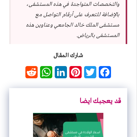
والتخصصات المتواجدة في هذه المستشفى،
بالإضافة للتعرف على أرقام التواصل مع
مستشفى الملك خالد الجامعي وعناوين هذه
المستشفى بالرياض.
شارك المقال
R
W
L
P
T
F
e
h
i
i
w
a
d
a
n
n
i
c
قد يعجبك ايضا
d
t
k
t
t
e
i
s
e
e
t
b
t
A
d
r
e
o