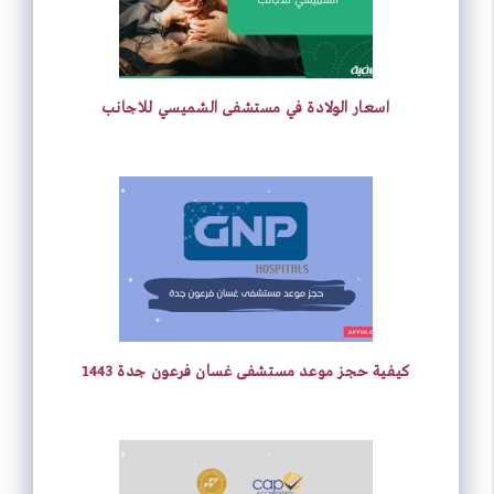
p
I
e
r
o
p
n
s
k
اسعار الولادة في مستشفى الشميسي للاجانب
t
كيفية حجز موعد مستشفى غسان فرعون جدة 1443